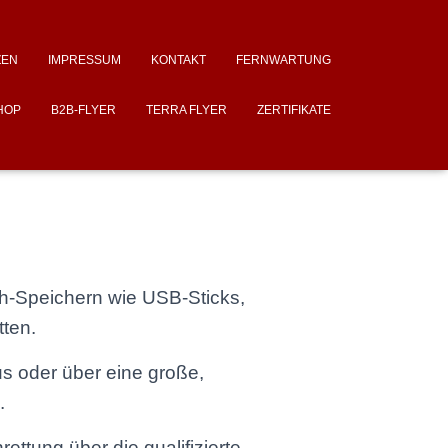
ZEN
IMPRESSUM
KONTAKT
FERNWARTUNG
HOP
B2B-FLYER
TERRA FLYER
ZERTIFIKATE
h-Speichern wie USB-Sticks,
ten.
 oder über eine große,
.
ttung über die qualifizierte