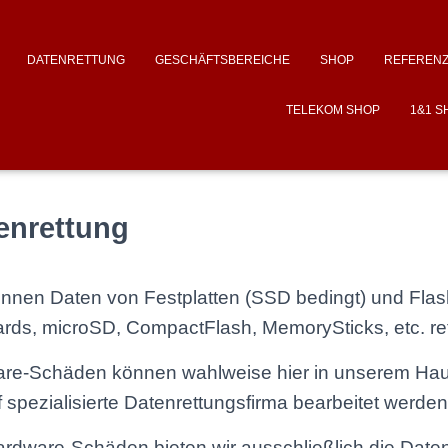
DATENRETTUNG
GESCHÄFTSBEREICHE
SHOP
REFEREN
TELEKOM SHOP
1&1 S
enrettung
önnen Daten von Festplatten (SSD bedingt) und Flas
rds, microSD, CompactFlash, MemorySticks, etc. ret
are-Schäden können wahlweise hier in unserem Haus
 spezialisierte Datenrettungsfirma bearbeitet werden
rdware-Schäden bieten wir ausschließlich die Datenre