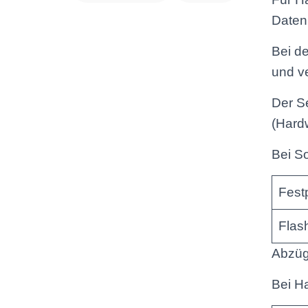
Datenr
Bei de
und ve
Der Se
(Hard
Bei S
Fest
Flas
Abzügl
Bei H