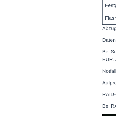
Fest
Flas
Abzügl
Daten
Bei S
EUR. A
Notfal
Aufpre
RAID-
Bei R